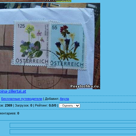
pina
-
zillertal
.
at
:
Бесплатные путеводители
|
Добавил
:
Акула
ов
:
2369
|
Загрузок
:
0
|
Рейтинг
:
0.0
/
0
|
ментариев
:
0