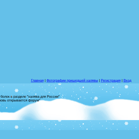
Главная
|
Фотографии пришедшей халявы
|
Регистрация
|
Вход
олок в разделе "халява для России"
вновь открывается форум"