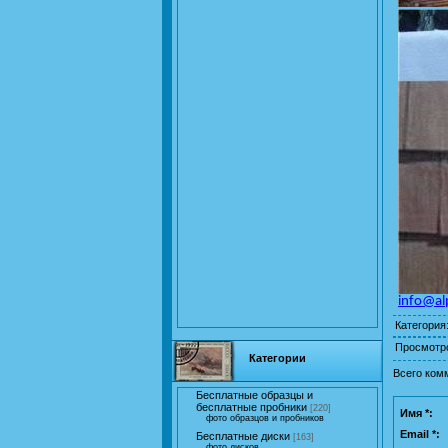
info
@
al
Категория
Просмотр
Категории
Всего ком
Бесплатные образцы и
бесплатные пробники
[220]
Имя *:
фото образцов и пробников
Email *:
Бесплатные диски
[163]
фото дисков