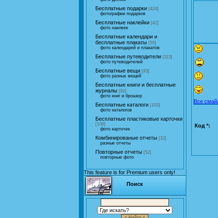
Бесплатные подарки
[424]
фотографии подарков
Бесплатные наклейки
[42]
фото наклеек
Бесплатные календари и
бесплатные плакаты
[55]
фото календарей и плакатов
Бесплатные путеводители
[113]
фото путеводителей
Бесплатные вещи
[93]
фото разных вещей
Бесплатные книги и бесплатные
журналы
[92]
фото книг и брошюр
Все смай
Бесплатные каталоги
[103]
фото каталогов
Бесплатные пластиковые карточки
[106]
Код *:
фото карточек
Комбинированые отчеты
[32]
разные отчеты
Повторные отчеты
[52]
повторные фото
This feature is for Premium users only!
Поиск