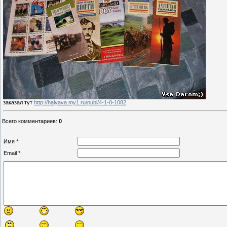
заказал тут
http://halyava.my1.ru/publ/4-1-0-1082
Всего комментариев
:
0
Имя *:
Email *: