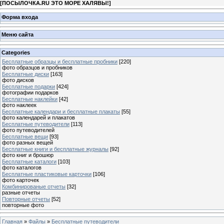
[
ПОСЫЛОЧКА.RU ЭТО МОРЕ ХАЛЯВЫ!
]
Форма входа
Меню сайта
Categories
Бесплатные образцы и бесплатные пробники
[220]
фото образцов и пробников
Бесплатные диски
[163]
фото дисков
Бесплатные подарки
[424]
фотографии подарков
Бесплатные наклейки
[42]
фото наклеек
Бесплатные календари и бесплатные плакаты
[55]
фото календарей и плакатов
Бесплатные путеводители
[113]
фото путеводителей
Бесплатные вещи
[93]
фото разных вещей
Бесплатные книги и бесплатные журналы
[92]
фото книг и брошюр
Бесплатные каталоги
[103]
фото каталогов
Бесплатные пластиковые карточки
[106]
фото карточек
Комбинированые отчеты
[32]
разные отчеты
Повторные отчеты
[52]
повторные фото
Главная
»
Файлы
»
Бесплатные путеводители