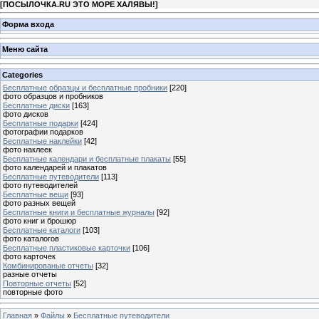
[
ПОСЫЛОЧКА.RU ЭТО МОРЕ ХАЛЯВЫ!
]
Форма входа
Меню сайта
Categories
Бесплатные образцы и бесплатные пробники
[220]
фото образцов и пробников
Бесплатные диски
[163]
фото дисков
Бесплатные подарки
[424]
фотографии подарков
Бесплатные наклейки
[42]
фото наклеек
Бесплатные календари и бесплатные плакаты
[55]
фото календарей и плакатов
Бесплатные путеводители
[113]
фото путеводителей
Бесплатные вещи
[93]
фото разных вещей
Бесплатные книги и бесплатные журналы
[92]
фото книг и брошюр
Бесплатные каталоги
[103]
фото каталогов
Бесплатные пластиковые карточки
[106]
фото карточек
Комбинированые отчеты
[32]
разные отчеты
Повторные отчеты
[52]
повторные фото
Главная
»
Файлы
»
Бесплатные путеводители