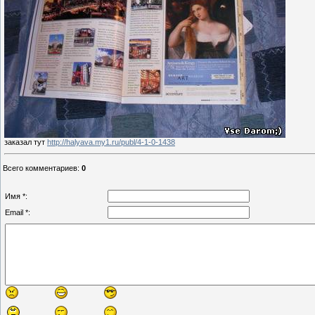
заказал тут
http://halyava.my1.ru/publ/4-1-0-1438
Всего комментариев
:
0
Имя *:
Email *: