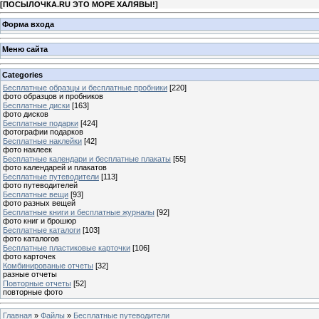
[
ПОСЫЛОЧКА.RU ЭТО МОРЕ ХАЛЯВЫ!
]
Форма входа
Меню сайта
Categories
Бесплатные образцы и бесплатные пробники
[220]
фото образцов и пробников
Бесплатные диски
[163]
фото дисков
Бесплатные подарки
[424]
фотографии подарков
Бесплатные наклейки
[42]
фото наклеек
Бесплатные календари и бесплатные плакаты
[55]
фото календарей и плакатов
Бесплатные путеводители
[113]
фото путеводителей
Бесплатные вещи
[93]
фото разных вещей
Бесплатные книги и бесплатные журналы
[92]
фото книг и брошюр
Бесплатные каталоги
[103]
фото каталогов
Бесплатные пластиковые карточки
[106]
фото карточек
Комбинированые отчеты
[32]
разные отчеты
Повторные отчеты
[52]
повторные фото
Главная
»
Файлы
»
Бесплатные путеводители