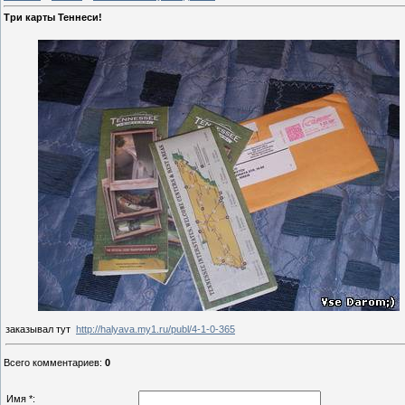
Три карты Теннеси!
заказывал тут
http://halyava.my1.ru/publ/4-1-0-365
Всего комментариев
:
0
Имя *: