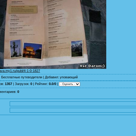
yava.my1.ru/publ/4-1-0-1827
:
Бесплатные путеводители
|
Добавил
:
уповающий
ов
:
1357
|
Загрузок
:
0
|
Рейтинг
:
0.0
/
0
|
ментариев
:
0