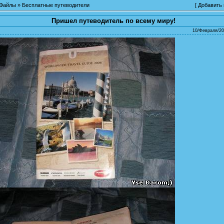
Файлы
»
Бесплатные путеводители
[
Добавить
Пришел путеводитель по всему миру!
10/Февраля/20