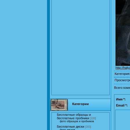
http://hal
Категория
Просмотр
Всего ком
Имя *:
Категории
Email *:
Бесплатные образцы и
бесплатные пробники
[220]
фото образцов и пробников
Бесплатные диски
[163]
фото дисков