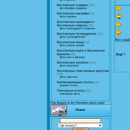
Бесплатные подарки
[424]
фотографии подарков
Бесплатные наклейки
[42]
фото наклеек
Бесплатные календари и
бесплатные плакаты
[55]
фото календарей и плакатов
Бесплатные путеводители
[113]
фото путеводителей
Все смай
Бесплатные вещи
[93]
фото разных вещей
Бесплатные книги и бесплатные
журналы
Код *:
[92]
фото книг и брошюр
Бесплатные каталоги
[103]
фото каталогов
Бесплатные пластиковые карточки
[106]
фото карточек
Комбинированые отчеты
[32]
разные отчеты
Повторные отчеты
[52]
повторные фото
This feature is for Premium users only!
Поиск