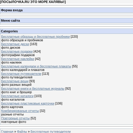
[
ПОСЫЛОЧКА.RU ЭТО МОРЕ ХАЛЯВЫ!
]
Форма входа
Меню сайта
Categories
Бесплатные образцы и бесплатные пробники
[220]
фото образцов и пробников
Бесплатные диски
[163]
фото дисков
Бесплатные подарки
[424]
фотографии подарков
Бесплатные наклейки
[42]
фото наклеек
Бесплатные календари и бесплатные плакаты
[55]
фото календарей и плакатов
Бесплатные путеводители
[113]
фото путеводителей
Бесплатные вещи
[93]
фото разных вещей
Бесплатные книги и бесплатные журналы
[92]
фото книг и брошюр
Бесплатные каталоги
[103]
фото каталогов
Бесплатные пластиковые карточки
[106]
фото карточек
Комбинированые отчеты
[32]
разные отчеты
Повторные отчеты
[52]
повторные фото
Главная
»
Файлы
»
Бесплатные путеводители