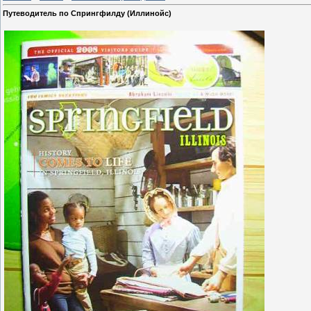
Путеводитель по Спрингфилду (Иллинойс)