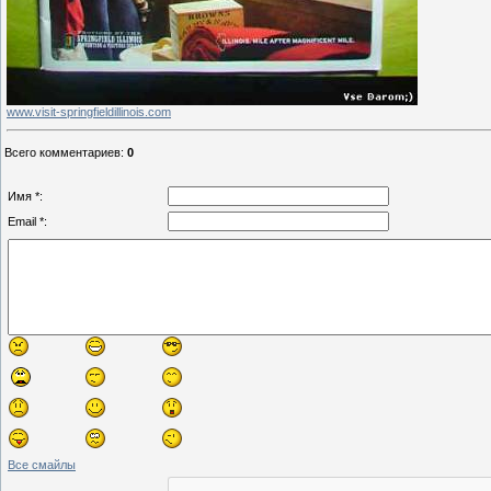
www.visit-springfieldillinois.com
Всего комментариев
:
0
Имя *:
Email *:
Все смайлы