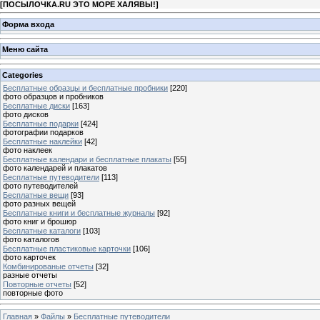
[
ПОСЫЛОЧКА.RU ЭТО МОРЕ ХАЛЯВЫ!
]
Форма входа
Меню сайта
Categories
Бесплатные образцы и бесплатные пробники
[220]
фото образцов и пробников
Бесплатные диски
[163]
фото дисков
Бесплатные подарки
[424]
фотографии подарков
Бесплатные наклейки
[42]
фото наклеек
Бесплатные календари и бесплатные плакаты
[55]
фото календарей и плакатов
Бесплатные путеводители
[113]
фото путеводителей
Бесплатные вещи
[93]
фото разных вещей
Бесплатные книги и бесплатные журналы
[92]
фото книг и брошюр
Бесплатные каталоги
[103]
фото каталогов
Бесплатные пластиковые карточки
[106]
фото карточек
Комбинированые отчеты
[32]
разные отчеты
Повторные отчеты
[52]
повторные фото
Главная
»
Файлы
»
Бесплатные путеводители