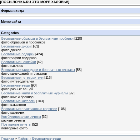
[
ПОСЫЛОЧКА.RU ЭТО МОРЕ ХАЛЯВЫ!
]
Форма входа
Меню сайта
Categories
Бесплатные образцы и бесплатные пробники
[220]
фото образцов и пробников
Бесплатные диски
[163]
фото дисков
Бесплатные подарки
[424]
фотографии подарков
Бесплатные наклейки
[42]
фото наклеек
Бесплатные календари и бесплатные плакаты
[55]
фото календарей и плакатов
Бесплатные путеводители
[113]
фото путеводителей
Бесплатные вещи
[93]
фото разных вещей
Бесплатные книги и бесплатные журналы
[92]
фото книг и брошюр
Бесплатные каталоги
[103]
фото каталогов
Бесплатные пластиковые карточки
[106]
фото карточек
Комбинированые отчеты
[32]
разные отчеты
Повторные отчеты
[52]
повторные фото
Главная
»
Файлы
»
Бесплатные вещи