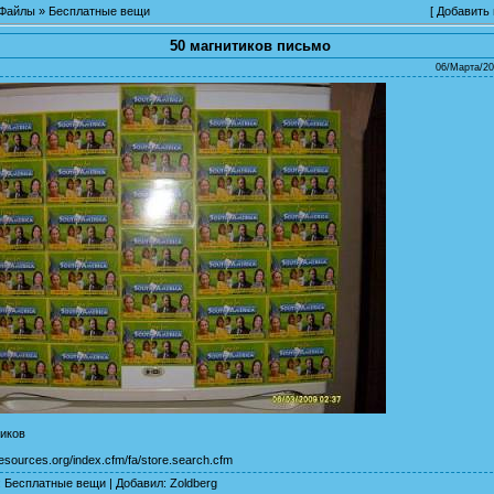
Файлы
»
Бесплатные вещи
[
Добавить
50 магнитиков письмо
06/Марта/20
тиков
resources.org/index.cfm/fa/store.search.cfm
:
Бесплатные вещи
|
Добавил
:
Zoldberg