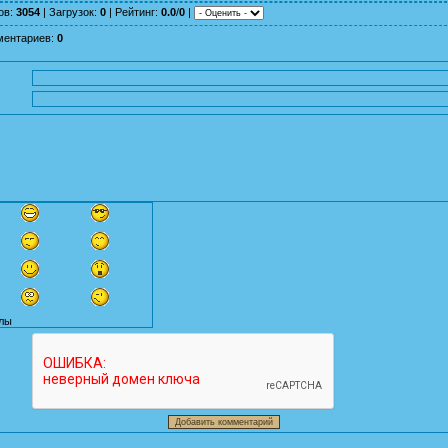
ов
:
3054
|
Загрузок
:
0
|
Рейтинг
:
0.0
/
0
|
ментариев
:
0
лы