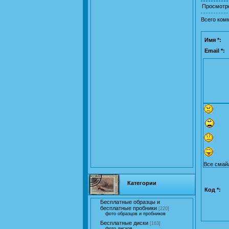
Просмотр
Всего ком
Имя *:
Email *:
Все смай
Категории
Код *:
Бесплатные образцы и
бесплатные пробники
[220]
фото образцов и пробников
Бесплатные диски
[163]
фото дисков