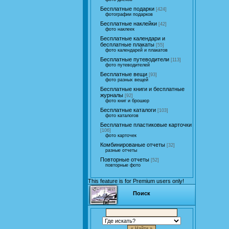
Бесплатные подарки
[424]
фотографии подарков
Бесплатные наклейки
[42]
фото наклеек
Бесплатные календари и
бесплатные плакаты
[55]
фото календарей и плакатов
Бесплатные путеводители
[113]
фото путеводителей
Бесплатные вещи
[93]
фото разных вещей
Бесплатные книги и бесплатные
журналы
[92]
фото книг и брошюр
Бесплатные каталоги
[103]
фото каталогов
Бесплатные пластиковые карточки
[106]
фото карточек
Комбинированые отчеты
[32]
разные отчеты
Повторные отчеты
[52]
повторные фото
This feature is for Premium users only!
Поиск