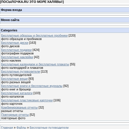
[
ПОСЫЛОЧКА.RU ЭТО МОРЕ ХАЛЯВЫ!
]
Форма входа
Меню сайта
Categories
Бесплатные образцы и бесплатные пробники
[220]
фото образцов и пробников
Бесплатные диски
[163]
фото дисков
Бесплатные подарки
[424]
фотографии подарков
Бесплатные наклейки
[42]
фото наклеек
Бесплатные календари и бесплатные плакаты
[55]
фото календарей и плакатов
Бесплатные путеводители
[113]
фото путеводителей
Бесплатные вещи
[93]
фото разных вещей
Бесплатные книги и бесплатные журналы
[92]
фото книг и брошюр
Бесплатные каталоги
[103]
фото каталогов
Бесплатные пластиковые карточки
[106]
фото карточек
Комбинированые отчеты
[32]
разные отчеты
Повторные отчеты
[52]
повторные фото
Главная
»
Файлы
»
Бесплатные путеводители