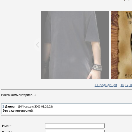
« Предыдущая
|
16
17
1
Всего комментариев
:
1
1
Данил
(16/Февраля/2009 01:26:52)
Это уже интересней.
Имя *: