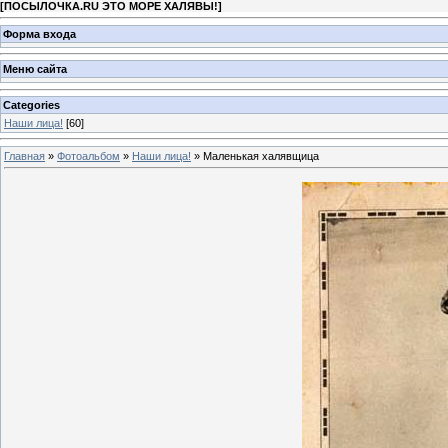
[
ПОСЫЛОЧКА.RU ЭТО МОРЕ ХАЛЯВЫ!
]
Форма входа
Меню сайта
Categories
Наши лица!
[60]
Главная
»
Фотоальбом
»
Наши лица!
» Маленькая халявщица