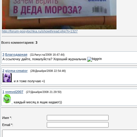
http://forum-posylochka.ru/showthread.php?t=1327
Всего комментариев
:
3
3
Благодарная
(11/Августа/2009 16:47:44)
А ссылочку дайте, пожалуйста? Хороший журнальчик
2
gizma-creator
(28/Декабря/2008 22:54:46)
и я тоже получаю =)
1
vvmvd2007
(27/Декабря/2008 21:29:50)
каждый месяц в ящик кидают))
Имя *:
Email *: