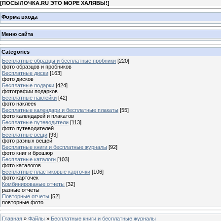
[
ПОСЫЛОЧКА.RU ЭТО МОРЕ ХАЛЯВЫ!
]
Форма входа
Меню сайта
Categories
Бесплатные образцы и бесплатные пробники
[220]
фото образцов и пробников
Бесплатные диски
[163]
фото дисков
Бесплатные подарки
[424]
фотографии подарков
Бесплатные наклейки
[42]
фото наклеек
Бесплатные календари и бесплатные плакаты
[55]
фото календарей и плакатов
Бесплатные путеводители
[113]
фото путеводителей
Бесплатные вещи
[93]
фото разных вещей
Бесплатные книги и бесплатные журналы
[92]
фото книг и брошюр
Бесплатные каталоги
[103]
фото каталогов
Бесплатные пластиковые карточки
[106]
фото карточек
Комбинированые отчеты
[32]
разные отчеты
Повторные отчеты
[52]
повторные фото
Главная
»
Файлы
»
Бесплатные книги и бесплатные журналы