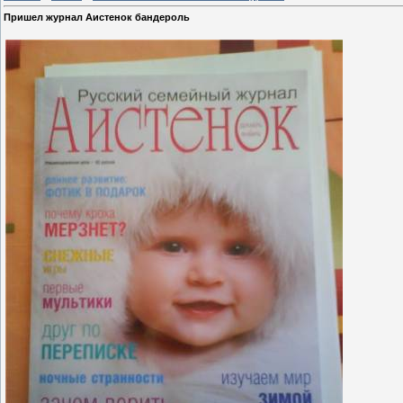
Пришел журнал Аистенок бандероль