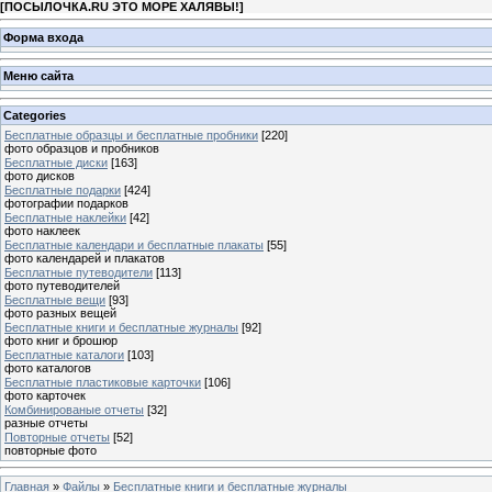
[
ПОСЫЛОЧКА.RU ЭТО МОРЕ ХАЛЯВЫ!
]
Форма входа
Меню сайта
Categories
Бесплатные образцы и бесплатные пробники
[220]
фото образцов и пробников
Бесплатные диски
[163]
фото дисков
Бесплатные подарки
[424]
фотографии подарков
Бесплатные наклейки
[42]
фото наклеек
Бесплатные календари и бесплатные плакаты
[55]
фото календарей и плакатов
Бесплатные путеводители
[113]
фото путеводителей
Бесплатные вещи
[93]
фото разных вещей
Бесплатные книги и бесплатные журналы
[92]
фото книг и брошюр
Бесплатные каталоги
[103]
фото каталогов
Бесплатные пластиковые карточки
[106]
фото карточек
Комбинированые отчеты
[32]
разные отчеты
Повторные отчеты
[52]
повторные фото
Главная
»
Файлы
»
Бесплатные книги и бесплатные журналы