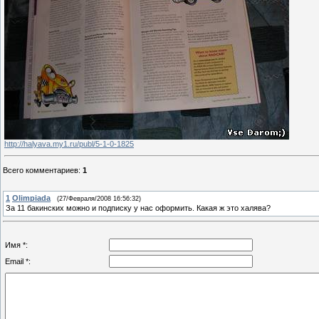
http://halyava.my1.ru/publ/5-1-0-1825
Всего комментариев
:
1
1
Olimpiada
(27/Февраля/2008 16:56:32)
За 11 бакинских можно и подписку у нас оформить. Какая ж это халява?
Имя *:
Email *: