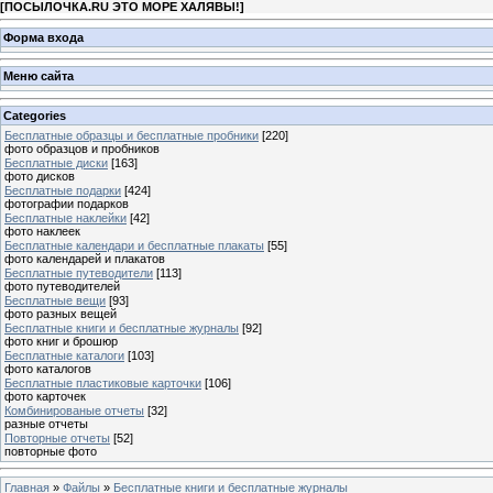
[
ПОСЫЛОЧКА.RU ЭТО МОРЕ ХАЛЯВЫ!
]
Форма входа
Меню сайта
Categories
Бесплатные образцы и бесплатные пробники
[220]
фото образцов и пробников
Бесплатные диски
[163]
фото дисков
Бесплатные подарки
[424]
фотографии подарков
Бесплатные наклейки
[42]
фото наклеек
Бесплатные календари и бесплатные плакаты
[55]
фото календарей и плакатов
Бесплатные путеводители
[113]
фото путеводителей
Бесплатные вещи
[93]
фото разных вещей
Бесплатные книги и бесплатные журналы
[92]
фото книг и брошюр
Бесплатные каталоги
[103]
фото каталогов
Бесплатные пластиковые карточки
[106]
фото карточек
Комбинированые отчеты
[32]
разные отчеты
Повторные отчеты
[52]
повторные фото
Главная
»
Файлы
»
Бесплатные книги и бесплатные журналы