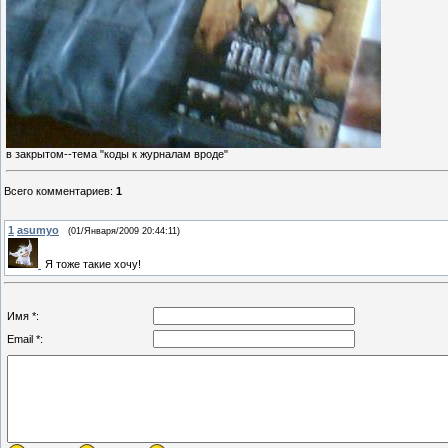
в закрытом--тема "коды к журналам вроде"
Всего комментариев
:
1
1
asumyo
(01/Января/2009 20:44:11)
Я тоже такие хочу!
Имя *:
Email *: