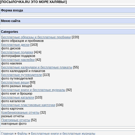
[
ПОСЫЛОЧКА.RU ЭТО МОРЕ ХАЛЯВЫ!
]
Форма входа
Меню сайта
Categories
Бесплатные образцы и бесплатные пробники
[220]
фото образцов и пробников
Бесплатные диски
[163]
фото дисков
Бесплатные подарки
[424]
фотографии подарков
Бесплатные наклейки
[42]
фото наклеек
Бесплатные календари и бесплатные плакаты
[55]
фото календарей и плакатов
Бесплатные путеводители
[113]
фото путеводителей
Бесплатные вещи
[93]
фото разных вещей
Бесплатные книги и бесплатные журналы
[92]
фото книг и брошюр
Бесплатные каталоги
[103]
фото каталогов
Бесплатные пластиковые карточки
[106]
фото карточек
Комбинированые отчеты
[32]
разные отчеты
Повторные отчеты
[52]
повторные фото
Главная
»
Файлы
»
Бесплатные книги и бесплатные журналы