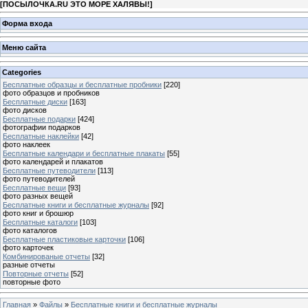
[
ПОСЫЛОЧКА.RU ЭТО МОРЕ ХАЛЯВЫ!
]
Форма входа
Меню сайта
Categories
Бесплатные образцы и бесплатные пробники
[220]
фото образцов и пробников
Бесплатные диски
[163]
фото дисков
Бесплатные подарки
[424]
фотографии подарков
Бесплатные наклейки
[42]
фото наклеек
Бесплатные календари и бесплатные плакаты
[55]
фото календарей и плакатов
Бесплатные путеводители
[113]
фото путеводителей
Бесплатные вещи
[93]
фото разных вещей
Бесплатные книги и бесплатные журналы
[92]
фото книг и брошюр
Бесплатные каталоги
[103]
фото каталогов
Бесплатные пластиковые карточки
[106]
фото карточек
Комбинированые отчеты
[32]
разные отчеты
Повторные отчеты
[52]
повторные фото
Главная
»
Файлы
»
Бесплатные книги и бесплатные журналы