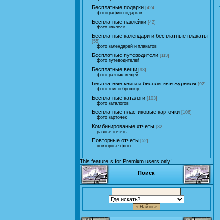
Бесплатные подарки
[424]
фотографии подарков
Бесплатные наклейки
[42]
фото наклеек
Бесплатные календари и бесплатные плакаты
[55]
фото календарей и плакатов
Бесплатные путеводители
[113]
фото путеводителей
Бесплатные вещи
[93]
фото разных вещей
Бесплатные книги и бесплатные журналы
[92]
фото книг и брошюр
Бесплатные каталоги
[103]
фото каталогов
Бесплатные пластиковые карточки
[106]
фото карточек
Комбинированые отчеты
[32]
разные отчеты
Повторные отчеты
[52]
повторные фото
This feature is for Premium users only!
Поиск