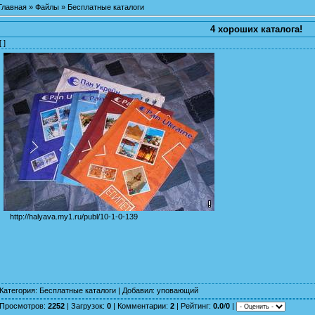
Главная
»
Файлы
»
Бесплатные каталоги
4 хороших каталога!
[ ]
http://halyava.my1.ru/publ/10-1-0-139
Категория
:
Бесплатные каталоги
|
Добавил
:
уповающий
Просмотров
:
2252
|
Загрузок
:
0
|
Комментарии
:
2
|
Рейтинг
:
0.0
/
0
|