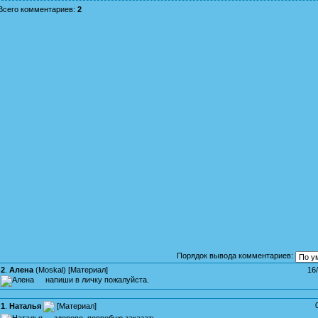
Всего комментариев
:
2
Порядок вывода комментариев:
2
.
Алена
(
Moskal
) [
Материал
]
16
напиши в личку пожалуйста.
1
.
Наталья
[
Материал
]
здорово, попробую заказать