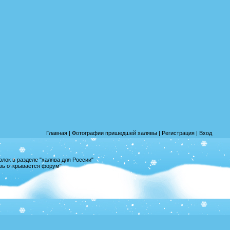
Главная
|
Фотографии пришедшей халявы
|
Регистрация
|
Вход
лок в разделе "халява для России"
овь открывается форум"