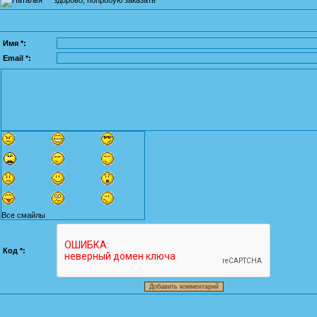
Имя *:
Email *:
Все смайлы
Код *: