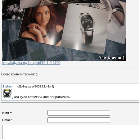
http://halyava.my1.ru/publ/10-1-0-1700
Всего комментариев
:
1
1
stenn
(28/Февраля/2008 13:44:49)
ага кулл каталоги мне понравились
Имя *:
Email *: