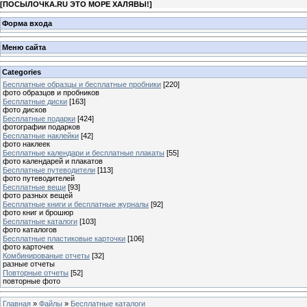
[
ПОСЫЛОЧКА.RU ЭТО МОРЕ ХАЛЯВЫ!
]
Форма входа
Меню сайта
Categories
Бесплатные образцы и бесплатные пробники
[220]
фото образцов и пробников
Бесплатные диски
[163]
фото дисков
Бесплатные подарки
[424]
фотографии подарков
Бесплатные наклейки
[42]
фото наклеек
Бесплатные календари и бесплатные плакаты
[55]
фото календарей и плакатов
Бесплатные путеводители
[113]
фото путеводителей
Бесплатные вещи
[93]
фото разных вещей
Бесплатные книги и бесплатные журналы
[92]
фото книг и брошюр
Бесплатные каталоги
[103]
фото каталогов
Бесплатные пластиковые карточки
[106]
фото карточек
Комбинированые отчеты
[32]
разные отчеты
Повторные отчеты
[52]
повторные фото
Главная
»
Файлы
»
Бесплатные каталоги