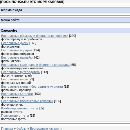
[
ПОСЫЛОЧКА.RU ЭТО МОРЕ ХАЛЯВЫ!
]
Форма входа
Меню сайта
Categories
Бесплатные образцы и бесплатные пробники
[220]
фото образцов и пробников
Бесплатные диски
[163]
фото дисков
Бесплатные подарки
[424]
фотографии подарков
Бесплатные наклейки
[42]
фото наклеек
Бесплатные календари и бесплатные плакаты
[55]
фото календарей и плакатов
Бесплатные путеводители
[113]
фото путеводителей
Бесплатные вещи
[93]
фото разных вещей
Бесплатные книги и бесплатные журналы
[92]
фото книг и брошюр
Бесплатные каталоги
[103]
фото каталогов
Бесплатные пластиковые карточки
[106]
фото карточек
Комбинированые отчеты
[32]
разные отчеты
Повторные отчеты
[52]
повторные фото
Главная
»
Файлы
»
Бесплатные каталоги