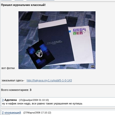
Пришел журнальчик классный!
вот фотки
заказывал здесь-
http://halyava.my1.ru/publ/5-1-0-143
Всего комментариев
:
3
3
Аделина
(15/Декабря/2008 01:10:10)
ну и нафик онон надо, все равно такие украшения не купишь
2
уповающий
(27/Марта/2008 17:10:12)