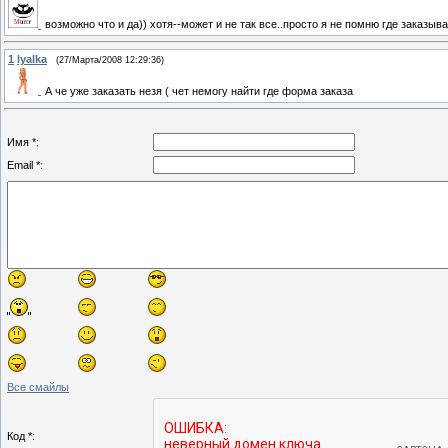
возможно что и да)) хотя--может и не так все..просто я не помню где заказыва
1
lyalka
(27/Марта/2008 12:29:36)
А че уже заказать незя ( чет немогу найти где форма заказа
Имя *:
Email *:
Все смайлы
Код *: