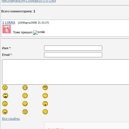
http://halyava.my1.ru/publ/10-1-0-1369
Всего комментариев
:
1
1
LYARA
(10/Марта/2008 21:15:27)
Тоже пришел
Имя *:
Email *:
Все смайлы