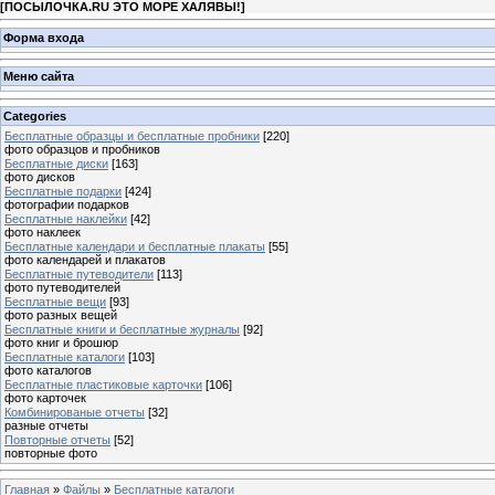
[
ПОСЫЛОЧКА.RU ЭТО МОРЕ ХАЛЯВЫ!
]
Форма входа
Меню сайта
Categories
Бесплатные образцы и бесплатные пробники
[220]
фото образцов и пробников
Бесплатные диски
[163]
фото дисков
Бесплатные подарки
[424]
фотографии подарков
Бесплатные наклейки
[42]
фото наклеек
Бесплатные календари и бесплатные плакаты
[55]
фото календарей и плакатов
Бесплатные путеводители
[113]
фото путеводителей
Бесплатные вещи
[93]
фото разных вещей
Бесплатные книги и бесплатные журналы
[92]
фото книг и брошюр
Бесплатные каталоги
[103]
фото каталогов
Бесплатные пластиковые карточки
[106]
фото карточек
Комбинированые отчеты
[32]
разные отчеты
Повторные отчеты
[52]
повторные фото
Главная
»
Файлы
»
Бесплатные каталоги