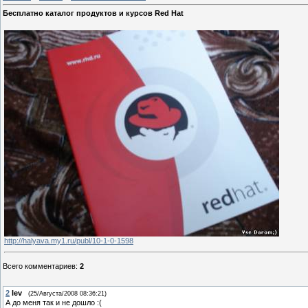
Бесплатно каталог продуктов и курсов Red Hat
http://halyava.my1.ru/publ/10-1-0-1598
Всего комментариев
:
2
2
lev
(25/Августа/2008 08:36:21)
А до меня так и не дошло :(