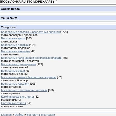
[
ПОСЫЛОЧКА.RU ЭТО МОРЕ ХАЛЯВЫ!
]
Форма входа
Меню сайта
Categories
Бесплатные образцы и бесплатные пробники
[220]
фото образцов и пробников
Бесплатные диски
[163]
фото дисков
Бесплатные подарки
[424]
фотографии подарков
Бесплатные наклейки
[42]
фото наклеек
Бесплатные календари и бесплатные плакаты
[55]
фото календарей и плакатов
Бесплатные путеводители
[113]
фото путеводителей
Бесплатные вещи
[93]
фото разных вещей
Бесплатные книги и бесплатные журналы
[92]
фото книг и брошюр
Бесплатные каталоги
[103]
фото каталогов
Бесплатные пластиковые карточки
[106]
фото карточек
Комбинированые отчеты
[32]
разные отчеты
Повторные отчеты
[52]
повторные фото
Главная
»
Файлы
»
Бесплатные каталоги