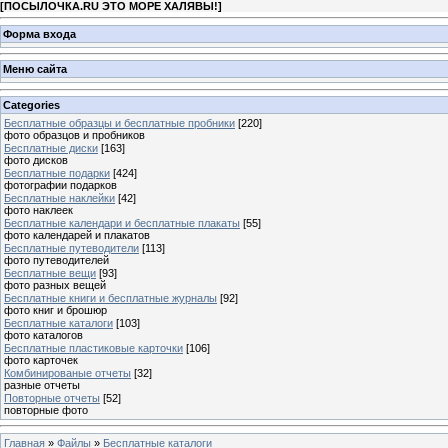
[
ПОСЫЛОЧКА.RU ЭТО МОРЕ ХАЛЯВЫ!
]
Форма входа
Меню сайта
Categories
Бесплатные образцы и бесплатные пробники
[220]
фото образцов и пробников
Бесплатные диски
[163]
фото дисков
Бесплатные подарки
[424]
фотографии подарков
Бесплатные наклейки
[42]
фото наклеек
Бесплатные календари и бесплатные плакаты
[55]
фото календарей и плакатов
Бесплатные путеводители
[113]
фото путеводителей
Бесплатные вещи
[93]
фото разных вещей
Бесплатные книги и бесплатные журналы
[92]
фото книг и брошюр
Бесплатные каталоги
[103]
фото каталогов
Бесплатные пластиковые карточки
[106]
фото карточек
Комбинированые отчеты
[32]
разные отчеты
Повторные отчеты
[52]
повторные фото
Главная
»
Файлы
»
Бесплатные каталоги