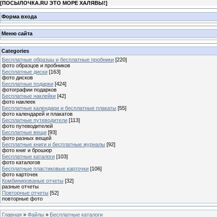
[
ПОСЫЛОЧКА.RU ЭТО МОРЕ ХАЛЯВЫ!
]
Форма входа
Меню сайта
Categories
Бесплатные образцы и бесплатные пробники
[220]
фото образцов и пробников
Бесплатные диски
[163]
фото дисков
Бесплатные подарки
[424]
фотографии подарков
Бесплатные наклейки
[42]
фото наклеек
Бесплатные календари и бесплатные плакаты
[55]
фото календарей и плакатов
Бесплатные путеводители
[113]
фото путеводителей
Бесплатные вещи
[93]
фото разных вещей
Бесплатные книги и бесплатные журналы
[92]
фото книг и брошюр
Бесплатные каталоги
[103]
фото каталогов
Бесплатные пластиковые карточки
[106]
фото карточек
Комбинированые отчеты
[32]
разные отчеты
Повторные отчеты
[52]
повторные фото
Главная
»
Файлы
»
Бесплатные каталоги