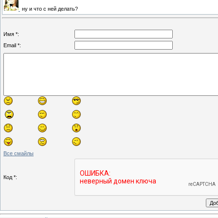
ну и что с ней делать?
Имя *:
Email *:
Все смайлы
Код *: