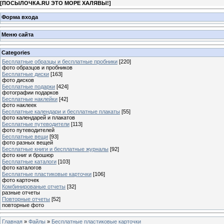
[
ПОСЫЛОЧКА.RU ЭТО МОРЕ ХАЛЯВЫ!
]
Форма входа
Меню сайта
Categories
Бесплатные образцы и бесплатные пробники
[220]
фото образцов и пробников
Бесплатные диски
[163]
фото дисков
Бесплатные подарки
[424]
фотографии подарков
Бесплатные наклейки
[42]
фото наклеек
Бесплатные календари и бесплатные плакаты
[55]
фото календарей и плакатов
Бесплатные путеводители
[113]
фото путеводителей
Бесплатные вещи
[93]
фото разных вещей
Бесплатные книги и бесплатные журналы
[92]
фото книг и брошюр
Бесплатные каталоги
[103]
фото каталогов
Бесплатные пластиковые карточки
[106]
фото карточек
Комбинированые отчеты
[32]
разные отчеты
Повторные отчеты
[52]
повторные фото
Главная
»
Файлы
»
Бесплатные пластиковые карточки