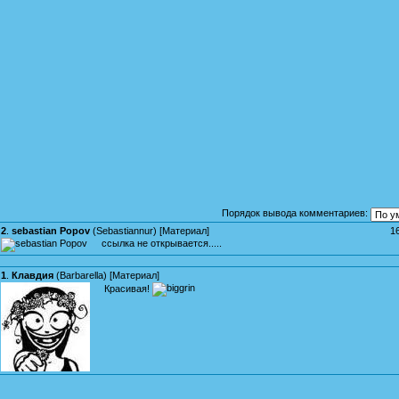
Порядок вывода комментариев:
2
.
sebastian Popov
(
Sebastiannur
) [
Материал
]
1
ссылка не открывается.....
1
.
Клавдия
(
Barbarella
) [
Материал
]
Красивая!