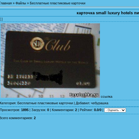
Главная
»
Файлы
»
Бесплатные пластиковые карточки
карточка small luxury hotels п
[ ]
ссылка
Категория
:
Бесплатные пластиковые карточки
|
Добавил
:
чебурашка
Просмотров
:
1895
|
Загрузок
:
0
|
Комментарии
:
2
|
Рейтинг
:
0.0
/
0
|
Всего комментариев
:
2