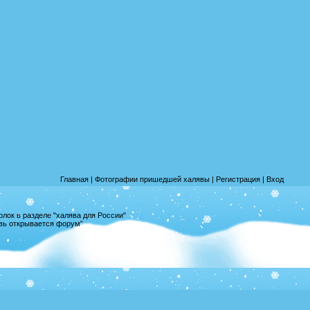
Главная
|
Фотографии пришедшей халявы
|
Регистрация
|
Вход
лок в разделе "халява для России"
овь открывается форум"