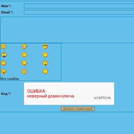
Имя *:
Email *:
Все смайлы
Код *: