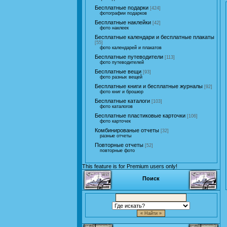
Бесплатные подарки
[424]
фотографии подарков
Бесплатные наклейки
[42]
фото наклеек
Бесплатные календари и бесплатные плакаты
[55]
фото календарей и плакатов
Бесплатные путеводители
[113]
фото путеводителей
Бесплатные вещи
[93]
фото разных вещей
Бесплатные книги и бесплатные журналы
[92]
фото книг и брошюр
Бесплатные каталоги
[103]
фото каталогов
Бесплатные пластиковые карточки
[106]
фото карточек
Комбинированые отчеты
[32]
разные отчеты
Повторные отчеты
[52]
повторные фото
This feature is for Premium users only!
Поиск