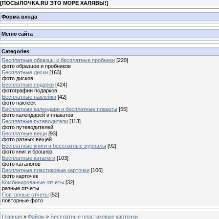
[
ПОСЫЛОЧКА.RU ЭТО МОРЕ ХАЛЯВЫ!
]
Форма входа
Меню сайта
Categories
Бесплатные образцы и бесплатные пробники
[220]
фото образцов и пробников
Бесплатные диски
[163]
фото дисков
Бесплатные подарки
[424]
фотографии подарков
Бесплатные наклейки
[42]
фото наклеек
Бесплатные календари и бесплатные плакаты
[55]
фото календарей и плакатов
Бесплатные путеводители
[113]
фото путеводителей
Бесплатные вещи
[93]
фото разных вещей
Бесплатные книги и бесплатные журналы
[92]
фото книг и брошюр
Бесплатные каталоги
[103]
фото каталогов
Бесплатные пластиковые карточки
[106]
фото карточек
Комбинированые отчеты
[32]
разные отчеты
Повторные отчеты
[52]
повторные фото
Главная
»
Файлы
»
Бесплатные пластиковые карточки