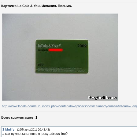
Карточка La Cala & You. Испания. Письмо.
http://www.lacala.com/sub_index.php?contenido=aplicaciones/calaandyou/alta&idioma=_en
Всего комментариев
:
1
1
Muffy
(19/Марта/2011 20:43:43)
а как нужно заполнять строку adress line?