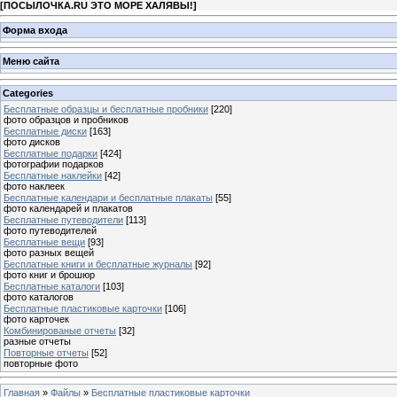
[
ПОСЫЛОЧКА.RU ЭТО МОРЕ ХАЛЯВЫ!
]
Форма входа
Меню сайта
Categories
Бесплатные образцы и бесплатные пробники
[220]
фото образцов и пробников
Бесплатные диски
[163]
фото дисков
Бесплатные подарки
[424]
фотографии подарков
Бесплатные наклейки
[42]
фото наклеек
Бесплатные календари и бесплатные плакаты
[55]
фото календарей и плакатов
Бесплатные путеводители
[113]
фото путеводителей
Бесплатные вещи
[93]
фото разных вещей
Бесплатные книги и бесплатные журналы
[92]
фото книг и брошюр
Бесплатные каталоги
[103]
фото каталогов
Бесплатные пластиковые карточки
[106]
фото карточек
Комбинированые отчеты
[32]
разные отчеты
Повторные отчеты
[52]
повторные фото
Главная
»
Файлы
»
Бесплатные пластиковые карточки