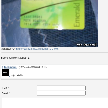
заказал тут
http://halyava.my1.ru/publ/8-1-0-976
Всего комментариев
:
1
1
fackmann
(13/Октября/2008 04:15:11)
toje prishla
Имя *:
Email *: