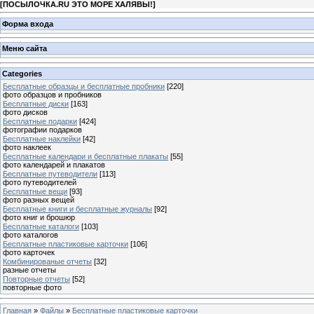
[
ПОСЫЛОЧКА.RU ЭТО МОРЕ ХАЛЯВЫ!
]
Форма входа
Меню сайта
Categories
Бесплатные образцы и бесплатные пробники
[220]
фото образцов и пробников
Бесплатные диски
[163]
фото дисков
Бесплатные подарки
[424]
фотографии подарков
Бесплатные наклейки
[42]
фото наклеек
Бесплатные календари и бесплатные плакаты
[55]
фото календарей и плакатов
Бесплатные путеводители
[113]
фото путеводителей
Бесплатные вещи
[93]
фото разных вещей
Бесплатные книги и бесплатные журналы
[92]
фото книг и брошюр
Бесплатные каталоги
[103]
фото каталогов
Бесплатные пластиковые карточки
[106]
фото карточек
Комбинированые отчеты
[32]
разные отчеты
Повторные отчеты
[52]
повторные фото
Главная
»
Файлы
»
Бесплатные пластиковые карточки