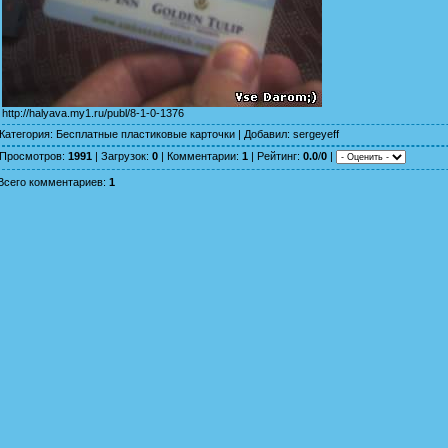
http://halyava.my1.ru/publ/8-1-0-1376
Категория
:
Бесплатные пластиковые карточки
|
Добавил
:
sergeyeff
Просмотров
:
1991
|
Загрузок
:
0
|
Комментарии
:
1
|
Рейтинг
:
0.0
/
0
|
Всего комментариев
:
1