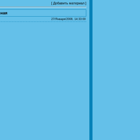
[
Добавить материал
]
ьная
27/Января/2008, 14:33:00