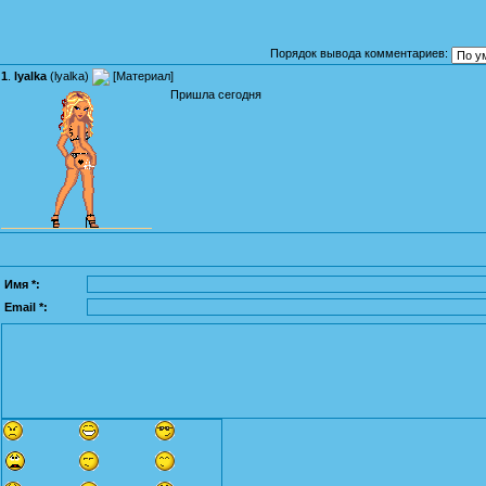
Порядок вывода комментариев:
1
.
lyalka
(
lyalka
)
[
Материал
]
Пришла сегодня
Имя *:
Email *: