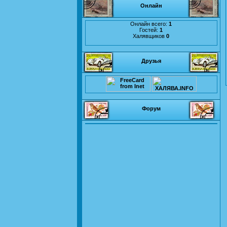
Онлайн
Онлайн всего:
1
Гостей:
1
Халявщиков
0
Друзья
Форум