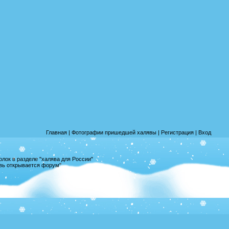
Главная
|
Фотографии пришедшей халявы
|
Регистрация
|
Вход
лок в разделе "халява для России"
овь открывается форум"