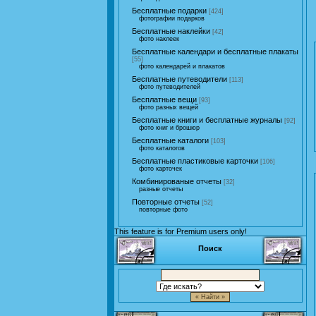
Бесплатные подарки
[424]
фотографии подарков
Бесплатные наклейки
[42]
фото наклеек
Бесплатные календари и бесплатные плакаты
[55]
фото календарей и плакатов
Бесплатные путеводители
[113]
фото путеводителей
Бесплатные вещи
[93]
фото разных вещей
Бесплатные книги и бесплатные журналы
[92]
фото книг и брошюр
Бесплатные каталоги
[103]
фото каталогов
Бесплатные пластиковые карточки
[106]
фото карточек
Комбинированые отчеты
[32]
разные отчеты
Повторные отчеты
[52]
повторные фото
This feature is for Premium users only!
Поиск