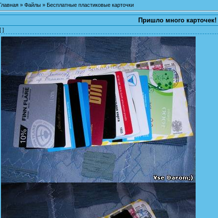
Главная
»
Файлы
»
Бесплатные пластиковые карточки
Пришло много карточек!
[ ]