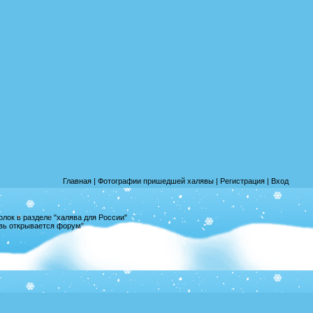
Главная
|
Фотографии пришедшей халявы
|
Регистрация
|
Вход
лок в разделе "халява для России"
овь открывается форум"