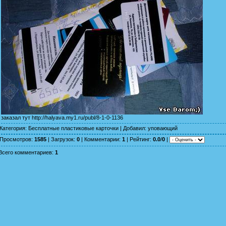
заказал тут
http://halyava.my1.ru/publ/8-1-0-1136
Категория
:
Бесплатные пластиковые карточки
|
Добавил
:
уповающий
Просмотров
:
1585
|
Загрузок
:
0
|
Комментарии
:
1
|
Рейтинг
:
0.0
/
0
|
Всего комментариев
:
1