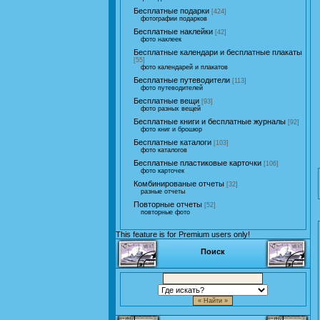
Бесплатные подарки
[424]
фотографии подарков
Бесплатные наклейки
[42]
фото наклеек
Бесплатные календари и бесплатные плакаты
[55]
фото календарей и плакатов
Бесплатные путеводители
[113]
фото путеводителей
Бесплатные вещи
[93]
фото разных вещей
Бесплатные книги и бесплатные журналы
[92]
фото книг и брошюр
Бесплатные каталоги
[103]
фото каталогов
Бесплатные пластиковые карточки
[106]
фото карточек
Комбинированые отчеты
[32]
разные отчеты
Повторные отчеты
[52]
повторные фото
This feature is for Premium users only!
Поиск