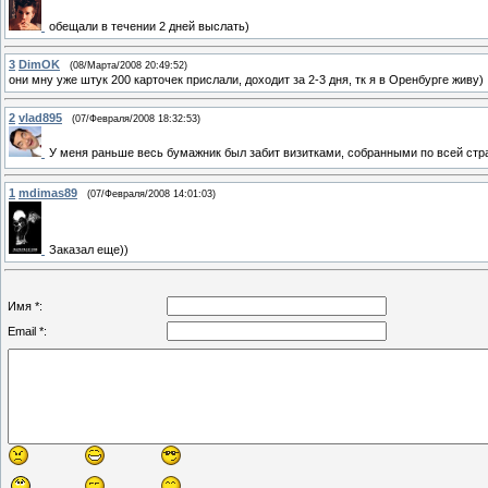
обещали в течении 2 дней выслать)
3
DimOK
(08/Марта/2008 20:49:52)
они мну уже штук 200 карточек прислали, доходит за 2-3 дня, тк я в Оренбурге живу)
2
vlad895
(07/Февраля/2008 18:32:53)
У меня раньше весь бумажник был забит визитками, собранными по всей стра
1
mdimas89
(07/Февраля/2008 14:01:03)
Заказал еще))
Имя *:
Email *: