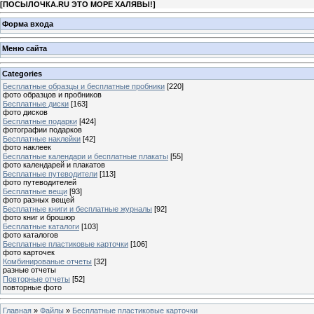
[
ПОСЫЛОЧКА.RU ЭТО МОРЕ ХАЛЯВЫ!
]
Форма входа
Меню сайта
Categories
Бесплатные образцы и бесплатные пробники
[220]
фото образцов и пробников
Бесплатные диски
[163]
фото дисков
Бесплатные подарки
[424]
фотографии подарков
Бесплатные наклейки
[42]
фото наклеек
Бесплатные календари и бесплатные плакаты
[55]
фото календарей и плакатов
Бесплатные путеводители
[113]
фото путеводителей
Бесплатные вещи
[93]
фото разных вещей
Бесплатные книги и бесплатные журналы
[92]
фото книг и брошюр
Бесплатные каталоги
[103]
фото каталогов
Бесплатные пластиковые карточки
[106]
фото карточек
Комбинированые отчеты
[32]
разные отчеты
Повторные отчеты
[52]
повторные фото
Главная
»
Файлы
»
Бесплатные пластиковые карточки