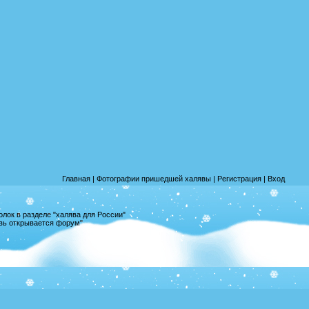
Главная
|
Фотографии пришедшей халявы
|
Регистрация
|
Вход
лок в разделе "халява для России"
овь открывается форум"