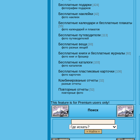
Бесплатные подарки
[424]
фотографии подарков
Бесплатные наклейки
[42]
фото наклеек
Бесплатные календари и бесплатные плакаты
[55]
фото календарей и плакатов
Бесплатные путеводители
[113]
фото путеводителей
Бесплатные вещи
[93]
фото разных вещей
Бесплатные книги и бесплатные журналы
[92]
фото книг и брошюр
Бесплатные каталоги
[103]
фото каталогов
Бесплатные пластиковые карточки
[106]
фото карточек
Комбинированые отчеты
[32]
разные отчеты
Повторные отчеты
[52]
повторные фото
This feature is for Premium users only!
Поиск