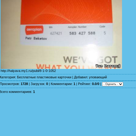
http://halyava.my1.ru/publ/8-1-0-1052
Категория
:
Бесплатные пластиковые карточки
|
Добавил
:
уповающий
Просмотров
:
1728
|
Загрузок
:
0
|
Комментарии
:
1
|
Рейтинг
:
0.0
/
0
|
Всего комментариев
:
1