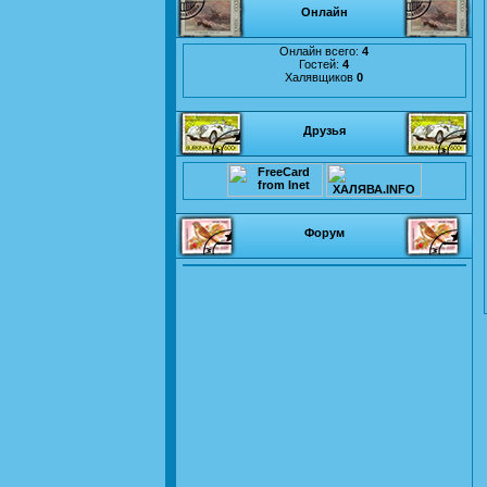
Онлайн
Онлайн всего:
4
Гостей:
4
Халявщиков
0
Друзья
Форум