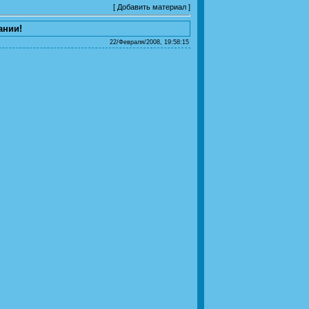
[
Добавить материал
]
ании!
22/Февраля/2008, 19:58:15