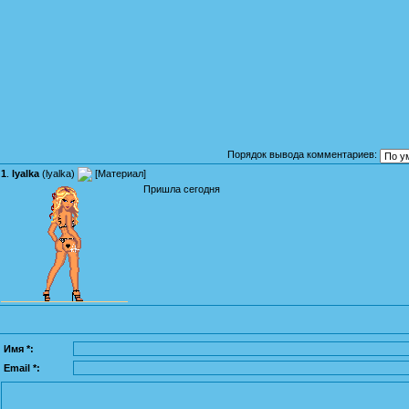
Порядок вывода комментариев:
1
.
lyalka
(
lyalka
)
[
Материал
]
Пришла сегодня
Имя *:
Email *: