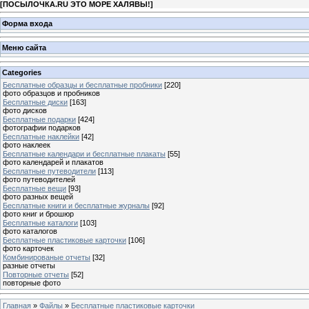
[
ПОСЫЛОЧКА.RU ЭТО МОРЕ ХАЛЯВЫ!
]
Форма входа
Меню сайта
Categories
Бесплатные образцы и бесплатные пробники
[220]
фото образцов и пробников
Бесплатные диски
[163]
фото дисков
Бесплатные подарки
[424]
фотографии подарков
Бесплатные наклейки
[42]
фото наклеек
Бесплатные календари и бесплатные плакаты
[55]
фото календарей и плакатов
Бесплатные путеводители
[113]
фото путеводителей
Бесплатные вещи
[93]
фото разных вещей
Бесплатные книги и бесплатные журналы
[92]
фото книг и брошюр
Бесплатные каталоги
[103]
фото каталогов
Бесплатные пластиковые карточки
[106]
фото карточек
Комбинированые отчеты
[32]
разные отчеты
Повторные отчеты
[52]
повторные фото
Главная
»
Файлы
»
Бесплатные пластиковые карточки