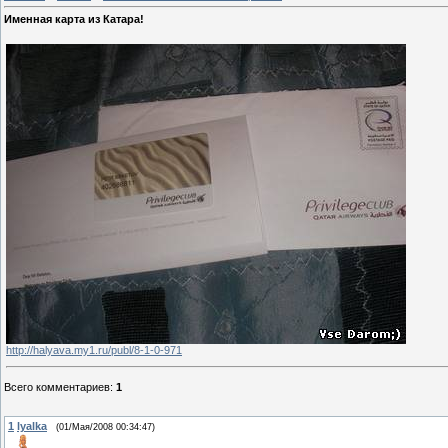
Именная карта из Катара!
http://halyava.my1.ru/publ/8-1-0-971
Всего комментариев
:
1
1
lyalka
(01/Мая/2008 00:34:47)