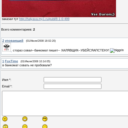
заказал тут
http://halyava.my1.ru/publ/8-1-0-499
Всего комментариев
:
2
2
уповающий
(01/Июля/2008 18:02:20)
стораз совал--банкомат пишет-- ХАЛЯВЩИК--УБЕЙСЯАПСТЕНУ!
1
FoxTime
(01/Июля/2008 10:14:05)
в банкомат совать не пробовали?
Имя *:
Email *: