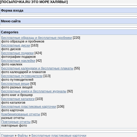
[
ПОСЫЛОЧКА.RU ЭТО МОРЕ ХАЛЯВЫ!
]
Форма входа
Меню сайта
Categories
Бесплатные образцы и бесплатные пробники
[220]
фото образцов и пробников
Бесплатные диски
[163]
фото дисков
Бесплатные подарки
[424]
фотографии подарков
Бесплатные наклейки
[42]
фото наклеек
Бесплатные календари и бесплатные плакаты
[55]
фото календарей и плакатов
Бесплатные путеводители
[113]
фото путеводителей
Бесплатные вещи
[93]
фото разных вещей
Бесплатные книги и бесплатные журналы
[92]
фото книг и брошюр
Бесплатные каталоги
[103]
фото каталогов
Бесплатные пластиковые карточки
[106]
фото карточек
Комбинированые отчеты
[32]
разные отчеты
Повторные отчеты
[52]
повторные фото
Главная
»
Файлы
»
Бесплатные пластиковые карточки