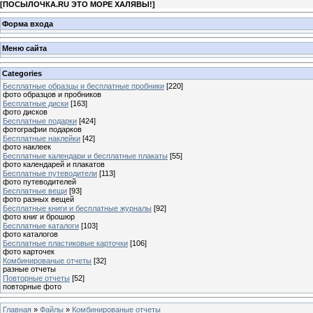
[
ПОСЫЛОЧКА.RU ЭТО МОРЕ ХАЛЯВЫ!
]
Форма входа
Меню сайта
Categories
Бесплатные образцы и бесплатные пробники
[220]
фото образцов и пробников
Бесплатные диски
[163]
фото дисков
Бесплатные подарки
[424]
фотографии подарков
Бесплатные наклейки
[42]
фото наклеек
Бесплатные календари и бесплатные плакаты
[55]
фото календарей и плакатов
Бесплатные путеводители
[113]
фото путеводителей
Бесплатные вещи
[93]
фото разных вещей
Бесплатные книги и бесплатные журналы
[92]
фото книг и брошюр
Бесплатные каталоги
[103]
фото каталогов
Бесплатные пластиковые карточки
[106]
фото карточек
Комбинированые отчеты
[32]
разные отчеты
Повторные отчеты
[52]
повторные фото
Главная
»
Файлы
»
Комбинированые отчеты