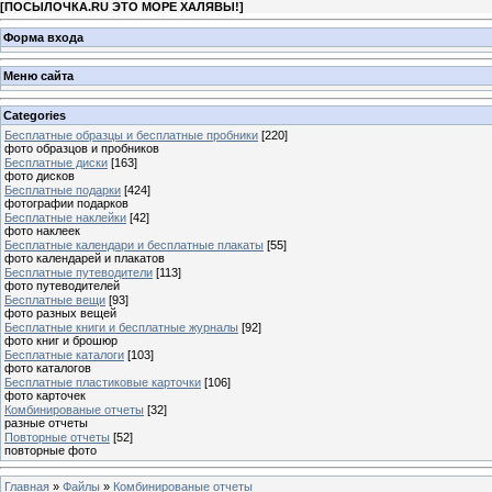
[
ПОСЫЛОЧКА.RU ЭТО МОРЕ ХАЛЯВЫ!
]
Форма входа
Меню сайта
Categories
Бесплатные образцы и бесплатные пробники
[220]
фото образцов и пробников
Бесплатные диски
[163]
фото дисков
Бесплатные подарки
[424]
фотографии подарков
Бесплатные наклейки
[42]
фото наклеек
Бесплатные календари и бесплатные плакаты
[55]
фото календарей и плакатов
Бесплатные путеводители
[113]
фото путеводителей
Бесплатные вещи
[93]
фото разных вещей
Бесплатные книги и бесплатные журналы
[92]
фото книг и брошюр
Бесплатные каталоги
[103]
фото каталогов
Бесплатные пластиковые карточки
[106]
фото карточек
Комбинированые отчеты
[32]
разные отчеты
Повторные отчеты
[52]
повторные фото
Главная
»
Файлы
»
Комбинированые отчеты