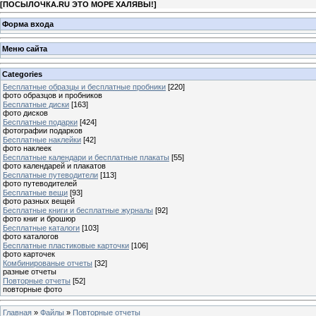
[
ПОСЫЛОЧКА.RU ЭТО МОРЕ ХАЛЯВЫ!
]
Форма входа
Меню сайта
Categories
Бесплатные образцы и бесплатные пробники
[220]
фото образцов и пробников
Бесплатные диски
[163]
фото дисков
Бесплатные подарки
[424]
фотографии подарков
Бесплатные наклейки
[42]
фото наклеек
Бесплатные календари и бесплатные плакаты
[55]
фото календарей и плакатов
Бесплатные путеводители
[113]
фото путеводителей
Бесплатные вещи
[93]
фото разных вещей
Бесплатные книги и бесплатные журналы
[92]
фото книг и брошюр
Бесплатные каталоги
[103]
фото каталогов
Бесплатные пластиковые карточки
[106]
фото карточек
Комбинированые отчеты
[32]
разные отчеты
Повторные отчеты
[52]
повторные фото
Главная
»
Файлы
»
Повторные отчеты