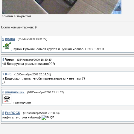
ссылка в закрытом
Всего комментариев
:
9
9
ирана
(21/Мая/2009 13:31:22)
Кубик Рубика!!!самая крутая и нужная халява. ПОВЕЗЛО!!!
8
Voron
(15/Февраля/2009 18:30:49)
чё Беоарусам реально платно???(
7
Kirg
(15/Сентября/2008 20:14:51)
а Видеокарт , типа , чтобы протестировал - нет там ??
))
6
уповающий
(01/Сентября/2008 21:41:02)
пригодяцца
5
ProROCK
(01/Сентября/2008 21:38:33)
нафига те стока кубикоф