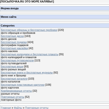
[
ПОСЫЛОЧКА.RU ЭТО МОРЕ ХАЛЯВЫ!
]
Форма входа
Меню сайта
Categories
Бесплатные образцы и бесплатные пробники
[220]
фото образцов и пробников
Бесплатные диски
[163]
фото дисков
Бесплатные подарки
[424]
фотографии подарков
Бесплатные наклейки
[42]
фото наклеек
Бесплатные календари и бесплатные плакаты
[55]
фото календарей и плакатов
Бесплатные путеводители
[113]
фото путеводителей
Бесплатные вещи
[93]
фото разных вещей
Бесплатные книги и бесплатные журналы
[92]
фото книг и брошюр
Бесплатные каталоги
[103]
фото каталогов
Бесплатные пластиковые карточки
[106]
фото карточек
Комбинированые отчеты
[32]
разные отчеты
Повторные отчеты
[52]
повторные фото
Главная
»
Файлы
»
Повторные отчеты