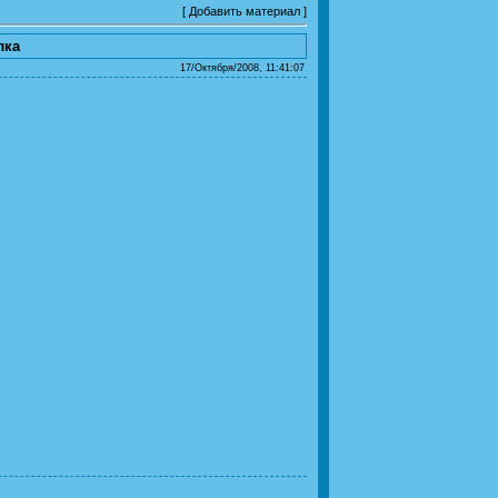
[
Добавить материал
]
лка
17/Октября/2008, 11:41:07