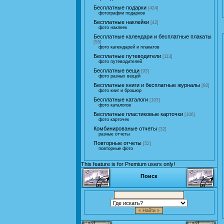
Бесплатные подарки
[424]
фотографии подарков
Бесплатные наклейки
[42]
фото наклеек
Бесплатные календари и бесплатные плакаты
[55]
фото календарей и плакатов
Бесплатные путеводители
[113]
фото путеводителей
Бесплатные вещи
[93]
фото разных вещей
Бесплатные книги и бесплатные журналы
[92]
фото книг и брошюр
Бесплатные каталоги
[103]
фото каталогов
Бесплатные пластиковые карточки
[106]
фото карточек
Комбинированые отчеты
[32]
разные отчеты
Повторные отчеты
[52]
повторные фото
This feature is for Premium users only!
Поиск