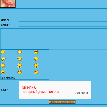
Имя *:
Email *:
Все смайлы
Код *: