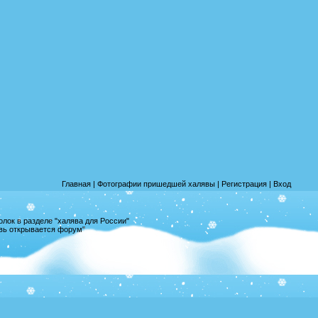
Главная
|
Фотографии пришедшей халявы
|
Регистрация
|
Вход
лок в разделе "халява для России"
овь открывается форум"