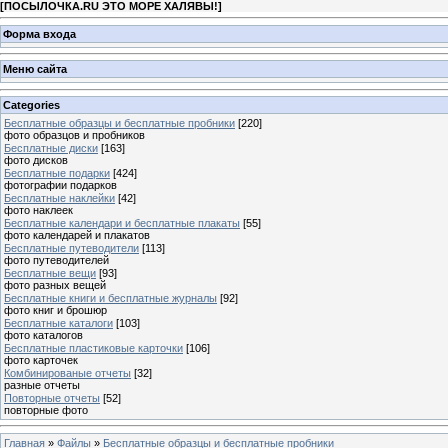
[
ПОСЫЛОЧКА.RU ЭТО МОРЕ ХАЛЯВЫ!
]
Форма входа
Меню сайта
Categories
Бесплатные образцы и бесплатные пробники
[220]
фото образцов и пробников
Бесплатные диски
[163]
фото дисков
Бесплатные подарки
[424]
фотографии подарков
Бесплатные наклейки
[42]
фото наклеек
Бесплатные календари и бесплатные плакаты
[55]
фото календарей и плакатов
Бесплатные путеводители
[113]
фото путеводителей
Бесплатные вещи
[93]
фото разных вещей
Бесплатные книги и бесплатные журналы
[92]
фото книг и брошюр
Бесплатные каталоги
[103]
фото каталогов
Бесплатные пластиковые карточки
[106]
фото карточек
Комбинированые отчеты
[32]
разные отчеты
Повторные отчеты
[52]
повторные фото
Главная
»
Файлы
»
Бесплатные образцы и бесплатные пробники