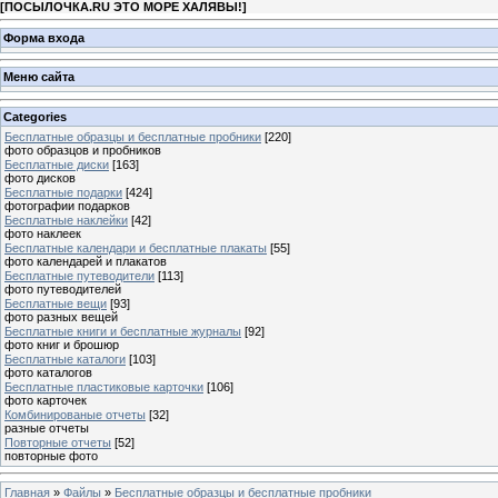
[
ПОСЫЛОЧКА.RU ЭТО МОРЕ ХАЛЯВЫ!
]
Форма входа
Меню сайта
Categories
Бесплатные образцы и бесплатные пробники
[220]
фото образцов и пробников
Бесплатные диски
[163]
фото дисков
Бесплатные подарки
[424]
фотографии подарков
Бесплатные наклейки
[42]
фото наклеек
Бесплатные календари и бесплатные плакаты
[55]
фото календарей и плакатов
Бесплатные путеводители
[113]
фото путеводителей
Бесплатные вещи
[93]
фото разных вещей
Бесплатные книги и бесплатные журналы
[92]
фото книг и брошюр
Бесплатные каталоги
[103]
фото каталогов
Бесплатные пластиковые карточки
[106]
фото карточек
Комбинированые отчеты
[32]
разные отчеты
Повторные отчеты
[52]
повторные фото
Главная
»
Файлы
»
Бесплатные образцы и бесплатные пробники