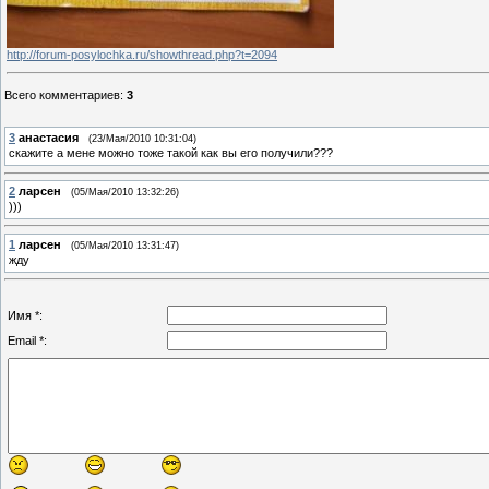
http://forum-posylochka.ru/showthread.php?t=2094
Всего комментариев
:
3
3
анастасия
(23/Мая/2010 10:31:04)
скажите а мене можно тоже такой как вы его получили???
2
ларсен
(05/Мая/2010 13:32:26)
)))
1
ларсен
(05/Мая/2010 13:31:47)
жду
Имя *:
Email *: