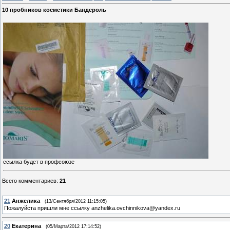
10 пробников косметики Бандероль
ссылка будет в профсоюзе
Всего комментариев
:
21
21
Анжелика
(13/Сентября/2012 11:15:05)
Пожалуйста пришли мне ссылку anzhelika.ovchinnikova@yandex.ru
20
Екатерина
(05/Марта/2012 17:14:52)