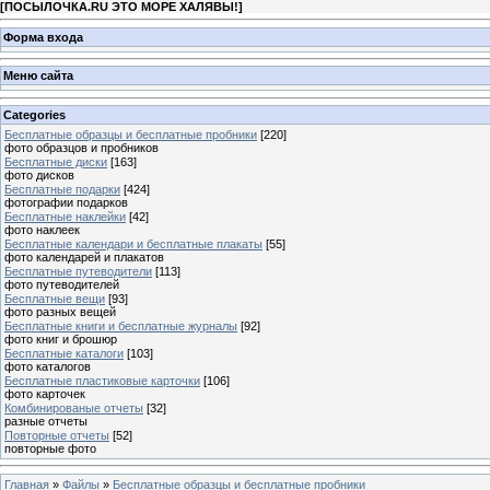
[
ПОСЫЛОЧКА.RU ЭТО МОРЕ ХАЛЯВЫ!
]
Форма входа
Меню сайта
Categories
Бесплатные образцы и бесплатные пробники
[220]
фото образцов и пробников
Бесплатные диски
[163]
фото дисков
Бесплатные подарки
[424]
фотографии подарков
Бесплатные наклейки
[42]
фото наклеек
Бесплатные календари и бесплатные плакаты
[55]
фото календарей и плакатов
Бесплатные путеводители
[113]
фото путеводителей
Бесплатные вещи
[93]
фото разных вещей
Бесплатные книги и бесплатные журналы
[92]
фото книг и брошюр
Бесплатные каталоги
[103]
фото каталогов
Бесплатные пластиковые карточки
[106]
фото карточек
Комбинированые отчеты
[32]
разные отчеты
Повторные отчеты
[52]
повторные фото
Главная
»
Файлы
»
Бесплатные образцы и бесплатные пробники