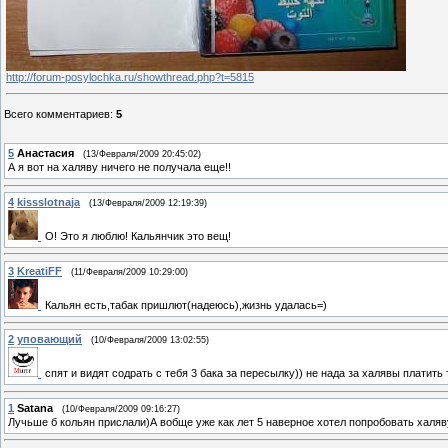
http://forum-posylochka.ru/showthread.php?t=5815
Всего комментариев
:
5
5
Анастасия
(13/Февраля/2009 20:45:02)
А я вот на халяву ничего не получала еще!!
4
kissslotnaja
(13/Февраля/2009 12:19:39)
О! Это я люблю! Кальянчик это вещ!
3
KreatiFF
(11/Февраля/2009 10:29:00)
Кальян есть,табак пришлют(надеюсь),жизнь удалась=)
2
уповающий
(10/Февраля/2009 13:02:55)
спят и видят содрать с тебя 3 бака за пересылку)) не нада за халявы платить 
1
Satana
(10/Февраля/2009 09:16:27)
Лучьше б кольян прислали)А вобще уже как лет 5 наверное хотел попробовать халяв