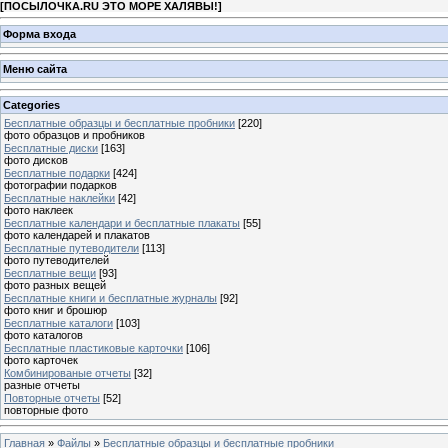
[
ПОСЫЛОЧКА.RU ЭТО МОРЕ ХАЛЯВЫ!
]
Форма входа
Меню сайта
Categories
Бесплатные образцы и бесплатные пробники
[220]
фото образцов и пробников
Бесплатные диски
[163]
фото дисков
Бесплатные подарки
[424]
фотографии подарков
Бесплатные наклейки
[42]
фото наклеек
Бесплатные календари и бесплатные плакаты
[55]
фото календарей и плакатов
Бесплатные путеводители
[113]
фото путеводителей
Бесплатные вещи
[93]
фото разных вещей
Бесплатные книги и бесплатные журналы
[92]
фото книг и брошюр
Бесплатные каталоги
[103]
фото каталогов
Бесплатные пластиковые карточки
[106]
фото карточек
Комбинированые отчеты
[32]
разные отчеты
Повторные отчеты
[52]
повторные фото
Главная
»
Файлы
»
Бесплатные образцы и бесплатные пробники