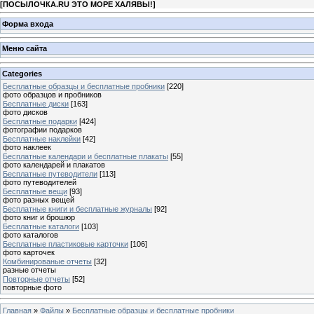
[
ПОСЫЛОЧКА.RU ЭТО МОРЕ ХАЛЯВЫ!
]
Форма входа
Меню сайта
Categories
Бесплатные образцы и бесплатные пробники
[220]
фото образцов и пробников
Бесплатные диски
[163]
фото дисков
Бесплатные подарки
[424]
фотографии подарков
Бесплатные наклейки
[42]
фото наклеек
Бесплатные календари и бесплатные плакаты
[55]
фото календарей и плакатов
Бесплатные путеводители
[113]
фото путеводителей
Бесплатные вещи
[93]
фото разных вещей
Бесплатные книги и бесплатные журналы
[92]
фото книг и брошюр
Бесплатные каталоги
[103]
фото каталогов
Бесплатные пластиковые карточки
[106]
фото карточек
Комбинированые отчеты
[32]
разные отчеты
Повторные отчеты
[52]
повторные фото
Главная
»
Файлы
»
Бесплатные образцы и бесплатные пробники