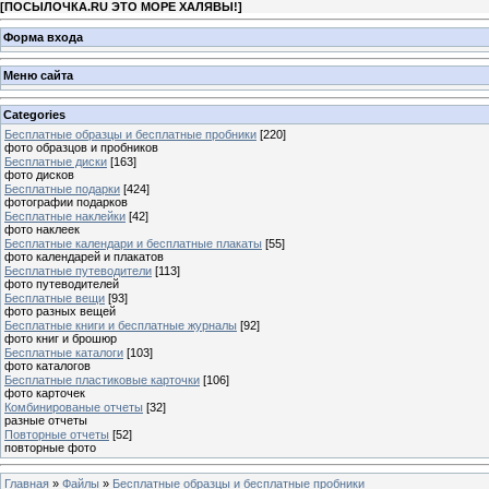
[
ПОСЫЛОЧКА.RU ЭТО МОРЕ ХАЛЯВЫ!
]
Форма входа
Меню сайта
Categories
Бесплатные образцы и бесплатные пробники
[220]
фото образцов и пробников
Бесплатные диски
[163]
фото дисков
Бесплатные подарки
[424]
фотографии подарков
Бесплатные наклейки
[42]
фото наклеек
Бесплатные календари и бесплатные плакаты
[55]
фото календарей и плакатов
Бесплатные путеводители
[113]
фото путеводителей
Бесплатные вещи
[93]
фото разных вещей
Бесплатные книги и бесплатные журналы
[92]
фото книг и брошюр
Бесплатные каталоги
[103]
фото каталогов
Бесплатные пластиковые карточки
[106]
фото карточек
Комбинированые отчеты
[32]
разные отчеты
Повторные отчеты
[52]
повторные фото
Главная
»
Файлы
»
Бесплатные образцы и бесплатные пробники