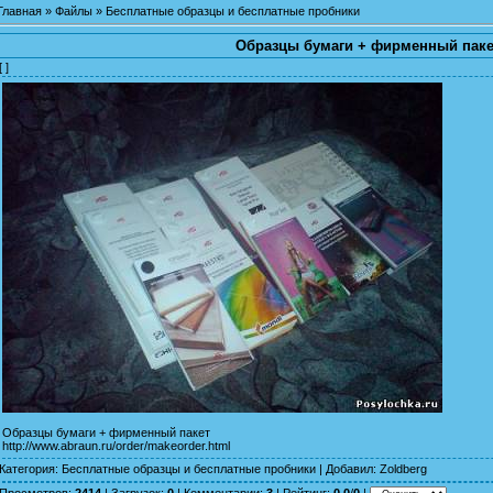
Главная
»
Файлы
»
Бесплатные образцы и бесплатные пробники
Образцы бумаги + фирменный паке
[ ]
Образцы бумаги + фирменный пакет
http://www.abraun.ru/order/makeorder.html
Категория
:
Бесплатные образцы и бесплатные пробники
|
Добавил
:
Zoldberg
Просмотров
:
2414
|
Загрузок
:
0
|
Комментарии
:
3
|
Рейтинг
:
0.0
/
0
|