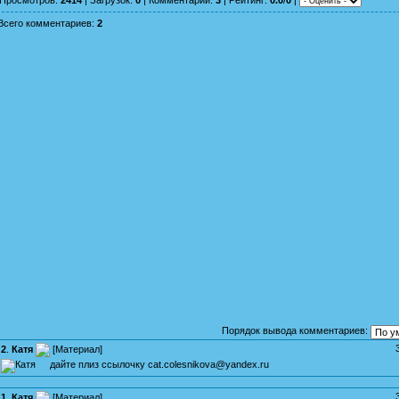
Всего комментариев
:
2
Порядок вывода комментариев:
2
.
Катя
[
Материал
]
дайте плиз ссылочку cat.colesnikova@yandex.ru
1
.
Катя
[
Материал
]