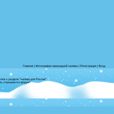
Главная
|
Фотографии пришедшей халявы
|
Регистрация
|
Вход
лок в разделе "халява для России"
овь открывается форум"