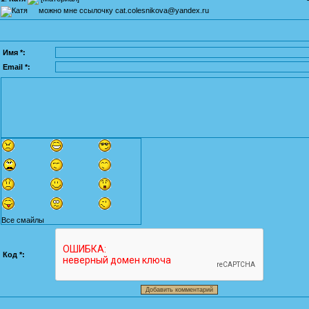
можно мне ссылочку cat.colesnikova@yandex.ru
Имя *:
Email *:
Все смайлы
Код *: