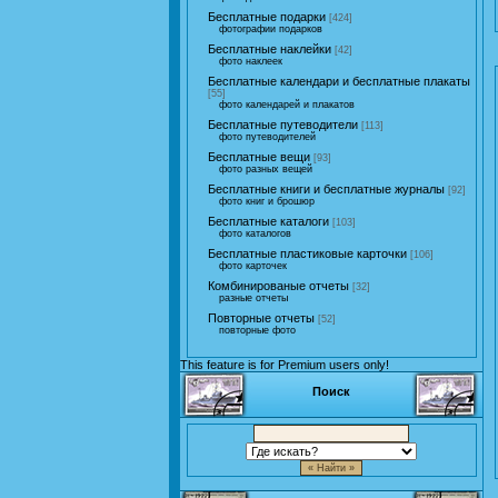
Бесплатные подарки
[424]
фотографии подарков
Бесплатные наклейки
[42]
фото наклеек
Бесплатные календари и бесплатные плакаты
[55]
фото календарей и плакатов
Бесплатные путеводители
[113]
фото путеводителей
Бесплатные вещи
[93]
фото разных вещей
Бесплатные книги и бесплатные журналы
[92]
фото книг и брошюр
Бесплатные каталоги
[103]
фото каталогов
Бесплатные пластиковые карточки
[106]
фото карточек
Комбинированые отчеты
[32]
разные отчеты
Повторные отчеты
[52]
повторные фото
This feature is for Premium users only!
Поиск