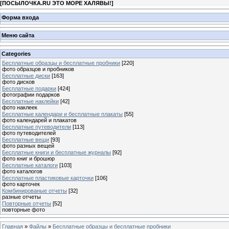
[
ПОСЫЛОЧКА.RU ЭТО МОРЕ ХАЛЯВЫ!
]
Форма входа
Меню сайта
Categories
Бесплатные образцы и бесплатные пробники
[220]
фото образцов и пробников
Бесплатные диски
[163]
фото дисков
Бесплатные подарки
[424]
фотографии подарков
Бесплатные наклейки
[42]
фото наклеек
Бесплатные календари и бесплатные плакаты
[55]
фото календарей и плакатов
Бесплатные путеводители
[113]
фото путеводителей
Бесплатные вещи
[93]
фото разных вещей
Бесплатные книги и бесплатные журналы
[92]
фото книг и брошюр
Бесплатные каталоги
[103]
фото каталогов
Бесплатные пластиковые карточки
[106]
фото карточек
Комбинированые отчеты
[32]
разные отчеты
Повторные отчеты
[52]
повторные фото
Главная
»
Файлы
»
Бесплатные образцы и бесплатные пробники