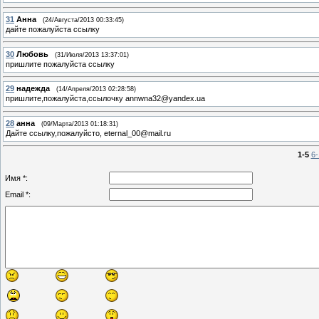
31
Анна
(24/Августа/2013 00:33:45)
дайте пожалуйста ссылку
30
Любовь
(31/Июля/2013 13:37:01)
пришлите пожалуйста ссылку
29
надежда
(14/Апреля/2013 02:28:58)
пришлите,пожалуйста,ссылочку annwna32@yandex.ua
28
анна
(09/Марта/2013 01:18:31)
Дайте ссылку,пожалуйсто, eternal_00@mail.ru
1-5
6-
Имя *:
Email *: