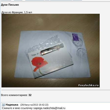
Духи Письмо
Духи из Франции, 1,5 мл
Всего комментариев
:
32
32
Надюшка
(26/Августа/2013 18:42:22)
Скиньте и мне ссылочку sapega.nadezhda@mail.ru