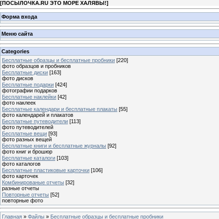
[
ПОСЫЛОЧКА.RU ЭТО МОРЕ ХАЛЯВЫ!
]
Форма входа
Меню сайта
Categories
Бесплатные образцы и бесплатные пробники
[220]
фото образцов и пробников
Бесплатные диски
[163]
фото дисков
Бесплатные подарки
[424]
фотографии подарков
Бесплатные наклейки
[42]
фото наклеек
Бесплатные календари и бесплатные плакаты
[55]
фото календарей и плакатов
Бесплатные путеводители
[113]
фото путеводителей
Бесплатные вещи
[93]
фото разных вещей
Бесплатные книги и бесплатные журналы
[92]
фото книг и брошюр
Бесплатные каталоги
[103]
фото каталогов
Бесплатные пластиковые карточки
[106]
фото карточек
Комбинированые отчеты
[32]
разные отчеты
Повторные отчеты
[52]
повторные фото
Главная
»
Файлы
»
Бесплатные образцы и бесплатные пробники