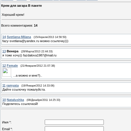
Крем для загара В пакете
Хороший крем!
Всего комментариев
:
14
14
Svetlana-Milana
(15/Апреля/2013 14:56:50)
fazy-svetlana@yandex.ru можно ссылочку)))
13
Венера
(28/Марта/2013 22:44:33)
я тоже хочу)) fazdalova1987@mail.ru
12
Female
(21/Февраля/2012 21:07:38)
...а можно и мне?)..
11
ramyata
(19/Января/2012 14:33:06)
Дайте ссылочку пожалуйста.
10
Natalushka
(08/Декабря/2011 14:25:33)
Поделитесь ссылочкой!
Имя *:
Email *: